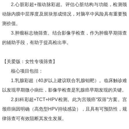
2.心脏彩超+颈动脉彩超。评估心脏结构与功能，检测颈
动脉内膜中层厚度及斑块形成情况，对脑卒中风险具有重要预
测价值。
3.肿瘤标志物筛查。结合影像学检查，作为肿瘤早期筛查
的辅助手段，有助于提高检出率。
【关爱版：女性专项筛查】
核心项目包括：
1.乳腺彩超（40岁以上建议联合乳腺钼靶）。临床触诊难
以发现早期微小病灶，影像学检查是乳腺癌早期发现的关键。
2.妇科彩超+TCT+HPV检测。此为宫颈癌“双筛”方案。宫
颈癌病因明确（高危型HPV持续感染），且具有可预防性，规
律筛查可有效阻断其发生发展。