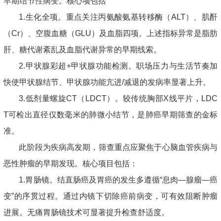
早期结节性病变。核心项包括
1.生化全项。重点关注丙氨酸氨基转移酶（ALT）、肌酐
（Cr）、空腹血糖（GLU）及血脂四项。上述指标异常是脂肪
肝、糖代谢紊乱及血脂代谢异常的早期线索。
2.甲状腺彩超+甲状腺功能检测。职场压力与生活节奏加
快使甲状腺结节、甲状腺功能亢进/减退的发病率显著上升。
3.低剂量螺旋CT（LDCT）。较传统胸部X线平片，LDC
T可检出直径仅数毫米的肺微小结节，是肺癌早期筛查的金标
准。
此阶段为疾病高发期，筛查重点应聚焦于心脑血管疾病与
恶性肿瘤的早期发现。核心项目包括：
1.胃肠镜。结直肠癌及胃癌的发生多遵循“息肉—腺瘤—癌
变”的序贯过程。通过内镜下切除癌前病变，可有效阻断肿瘤
进展。无痛胃肠镜技术可显著提升检查舒适度。