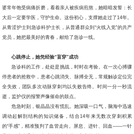
婆常年饱受病痛折磨，看着亲人被疾病煎熬，她暗暗发誓：长
大后一定要学医，守护生命。这份初心，支撑她走过了14年。
从青涩护士到急诊科护士长，从普通群众到“火线入党”的共产
党员，她把最美好的青春，献给了急诊一线。
心跳停止，她凭经验“盲穿”成功
急诊科的工作，处处是挑战，时时在考验。在一次心搏骤
停患者的抢救中，患者心跳消失、脉搏全无，常规触诊定位完
全失效，团队多次动脉穿刺均以失败告终。时间一分一秒流
逝，监护仪的报警声像催命的鼓点。
危急时刻，银晶晶没有慌乱。她深吸一口气，脑海中迅速
调动起解剖结构的知识储备，结合14年来无数次穿刺积累
的“手感”，精准预判了血管走向。屏息、进针、回血——一针