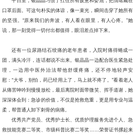
平日里，银晶晶习惯了扛住所有疲惫和委屈，把情绪藏在
口罩后面。可这句朴实的体谅，像一束光，瞬间击穿了她所有
的坚强。“原来我们的奔波，有人看在眼里，有人心疼。”她
说，那一刻觉得一切付出都值得，眼泪差点掉下来。
还有一位尿路结石绞痛的老年患者，入院时痛得蜷成一
团，满头冷汗，连话都说不出来。银晶晶一边配合医生紧急处
理，一边用中医外治法帮他舒缓疼痛，还不停地轻声安
慰：“大爷，别怕，药已经用上了，马上就不疼了。”看着老人
从痛苦呻吟到慢慢放松，最后离院时面带微笑、挥手道谢，她
深深体会到：急诊的价值，不仅是抢救危重，更是用专业与温
柔，帮普通人卸下刺骨的病痛。
优秀共产党员、优秀护士长、优质护理服务先进个人、急
救技能竞赛二等奖、市级科普比赛二等奖……荣誉证书摞起来