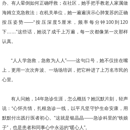
办、有人晕倒如何正确呼救；在社区，她手把手教老人家属做
海姆立克急救法；在机关单位，她一遍遍演示心肺复苏的正确
按压姿势——“按压深度5厘米，频率每分钟100到120
下……”这些话，她说了成千上万遍，每一次都像第一次那样
认真。
“人人学急救，急救为人人”——这句口号，她不仅挂在嘴
上，更用一次次奔波、一场场培训，把它种进了上万名市民的
心里。
有人问她，14年急诊生涯，怎么概括？她沉默片刻，轻声
说：“心怀共情，扎根急诊一线，以平凡坚守护生命安康，用
默默付出践行医者初心。”这就是银晶晶——急诊科里的“铁娘
子”，也是患者和同事心中永远的“暖心人”。