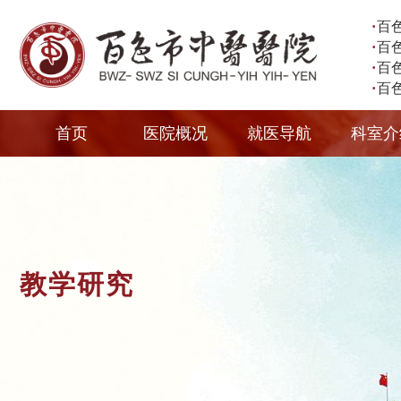
·
百
·
百
·
百
·
百
首页
医院概况
就医导航
科室介
教学研究